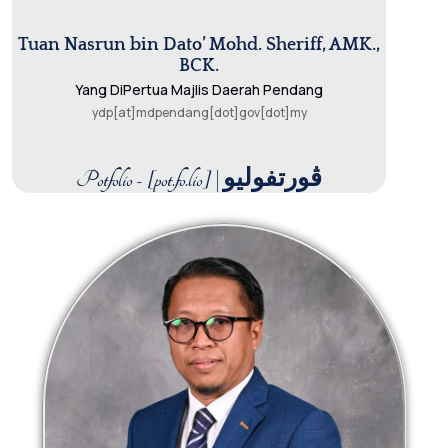
Tuan Nasrun bin Dato’ Mohd. Sheriff, AMK.,
BCK.
Yang DiPertua Majlis Daerah Pendang
ydp[at]mdpendang[dot]gov[dot]my
Potfolio - [pot.fo.lio] | ڤورتفوليو