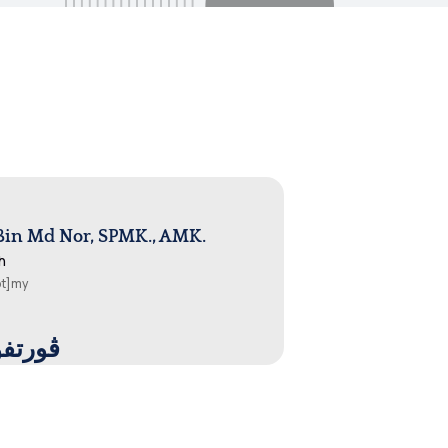
Bin Md Nor, SPMK., AMK.
h
ot]my
ot.fo.lio] | ڤورتفوليو