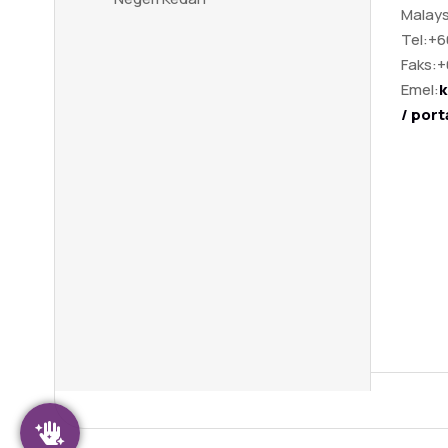
Malays
Tel:
+6
Faks:
+
Emel:
k
/ por