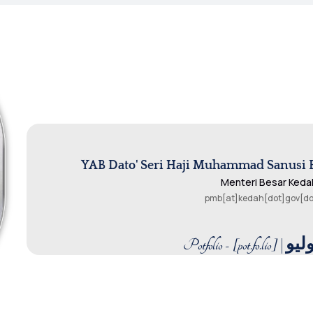
YAB Dato' Seri Haji Muhammad Sanusi 
Menteri Besar Keda
pmb[at]kedah[dot]gov[d
Potfolio - [p