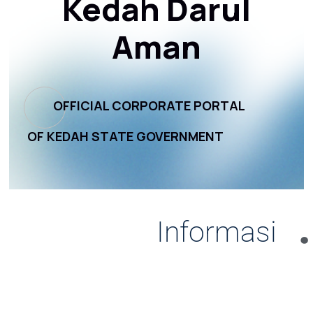
Kedah Darul
Aman
OFFICIAL CORPORATE PORTAL
OF KEDAH STATE GOVERNMENT
.
Informasi