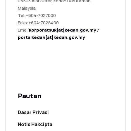
05503 Alor Setar, Kedah Darul Aman,
Malaysia
Tel:
+604-7027000
Faks:
+604-7028400
Emel:
korporatsuk[at]kedah.gov.my /
portalkedah[at]kedah.gov.my
Pautan
Dasar Privasi
Notis Hakcipta