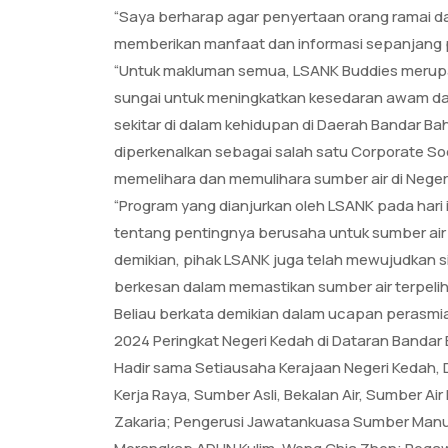
“Saya berharap agar penyertaan orang ramai dala
memberikan manfaat dan informasi sepanjang p
“Untuk makluman semua, LSANK Buddies merupa
sungai untuk meningkatkan kesedaran awam dan
sekitar di dalam kehidupan di Daerah Bandar B
diperkenalkan sebagai salah satu Corporate S
memelihara dan memulihara sumber air di Negeri
“Program yang dianjurkan oleh LSANK pada hari
tentang pentingnya berusaha untuk sumber air 
demikian, pihak LSANK juga telah mewujudkan
berkesan dalam memastikan sumber air terpeliha
Beliau berkata demikian dalam ucapan perasm
2024 Peringkat Negeri Kedah di Dataran Bandar Bah
Hadir sama Setiausaha Kerajaan Negeri Kedah, 
Kerja Raya, Sumber Asli, Bekalan Air, Sumber Ai
Zakaria; Pengerusi Jawatankuasa Sumber Manus