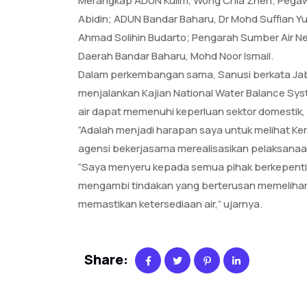
Merangkap ADUN Kulim, Wong Chia Zhen; Pegawa
Abidin; ADUN Bandar Baharu, Dr Mohd Suffian Yu
Ahmad Solihin Budarto; Pengarah Sumber Air N
Daerah Bandar Baharu, Mohd Noor Ismail.
Dalam perkembangan sama, Sanusi berkata Jab
menjalankan Kajian National Water Balance S
air dapat memenuhi keperluan sektor domestik, 
“Adalah menjadi harapan saya untuk melihat Ke
agensi bekerjasama merealisasikan pelaksana
“Saya menyeru kepada semua pihak berkepenti
mengambi tindakan yang berterusan memelihar
memastikan ketersediaan air,” ujarnya.
Share: