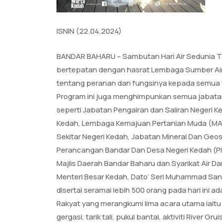
ISNIN (22.04.2024)
BANDAR BAHARU – Sambutan Hari Air Sedunia T
bertepatan dengan hasrat Lembaga Sumber Ai
tentang peranan dan fungsinya kepada semua 
Program ini juga menghimpunkan semua jabata
seperti Jabatan Pengairan dan Saliran Negeri 
Kedah, Lembaga Kemajuan Pertanian Muda (MAD
Sekitar Negeri Kedah, Jabatan Mineral Dan Geosa
Perancangan Bandar Dan Desa Negeri Kedah (Pl
Majlis Daerah Bandar Baharu dan Syarikat Air D
Menteri Besar Kedah, Dato’ Seri Muhammad Sanu
disertai seramai lebih 500 orang pada hari ini a
Rakyat yang merangkumi lima acara utama iaitu i
gergasi, tarik tali, pukul bantal, aktiviti River G