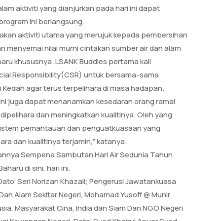
m aktiviti yang dianjurkan pada hari ini dapat
rogram ini berlangsung.
kan aktiviti utama yang merujuk kepada pembersihan
 menyemai nilai murni cintakan sumber air dan alam
aharu khususnya. LSANK Buddies pertama kali
ocial Responsibility(CSR) untuk bersama-sama
 Kedah agar terus terpelihara di masa hadapan.
 ini juga dapat menanamkan kesedaran orang ramai
dipelihara dan meningkatkan kualitinya. Oleh yang
 sistem pemantauan dan penguatkuasaan yang
ra dan kualitinya terjamin,” katanya.
iannya Sempena Sambutan Hari Air Sedunia Tahun
aru di sini, hari ini.
Dato’ Seri Norizan Khazali; Pengerusi Jawatankuasa
r Dan Alam Sekitar Negeri, Mohamad Yusoff @ Munir
ia, Masyarakat Cina, India dan Siam Dan NGO Negeri