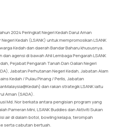
ahun 2024 Peringkat Negeri Kedah Darul Aman
r Negeri Kedah (LSANK) untuk mempromosikan LSANK
warga Kedah dan daerah Bandar Baharu khususnya.
n dan agensi di bawah Ahli Lembaga Pengarah LSANK
Kedah, Pejabat Pengarah Tanah Dan Galian Negeri
A), Jabatan Perhutanan Negeri Kedah, Jabatan Alam
ins Kedah / Pulau Pinang / Perlis, Jabatan
anMalaysia@Kedah) dan rakan strategik LSANK iaitu
arul Aman (SADA).
si Md. Nor berkata antara pengisian program yang
dalah Pameran Mini, LSANK Buddies dan Aktiviti Sukan
si air di dalam botol, bowling kelapa, terompah
ruise serta cabutan bertuah.