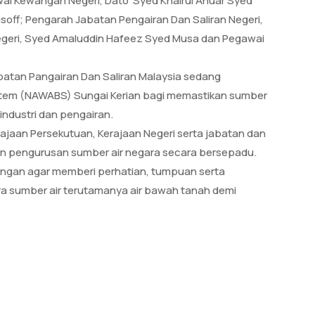
i Kewangan Negeri, Dato’ Syed Khairul Anuar Syed
soff; Pengarah Jabatan Pengairan Dan Saliran Negeri,
egeri, Syed Amaluddin Hafeez Syed Musa dan Pegawai
atan Pangairan Dan Saliran Malaysia sedang
ystem (NAWABS) Sungai Kerian bagi memastikan sumber
industri dan pengairan.
rajaan Persekutuan, Kerajaan Negeri serta jabatan dan
an pengurusan sumber air negara secara bersepadu.
ngan agar memberi perhatian, tumpuan serta
a sumber air terutamanya air bawah tanah demi