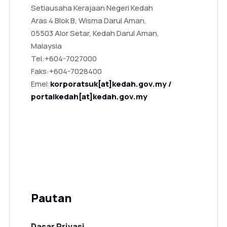
Setiausaha Kerajaan Negeri Kedah
Aras 4 Blok B, Wisma Darul Aman,
05503 Alor Setar, Kedah Darul Aman,
Malaysia
Tel:
+604-7027000
Faks:
+604-7028400
Emel:
korporatsuk[at]kedah.gov.my /
portalkedah[at]kedah.gov.my
Pautan
Dasar Privasi