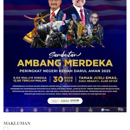
𝐌𝐀𝐊𝐋𝐔𝐌𝐀𝐍