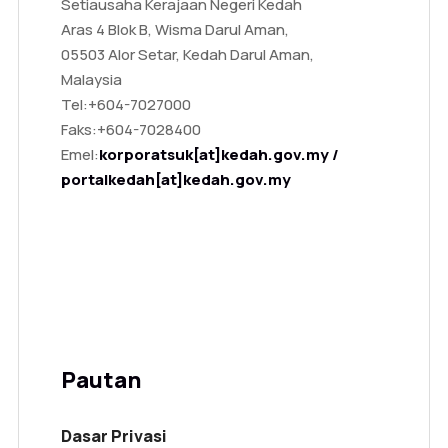
Setiausaha Kerajaan Negeri Kedah
Aras 4 Blok B, Wisma Darul Aman,
05503 Alor Setar, Kedah Darul Aman,
Malaysia
Tel:
+604-7027000
Faks:
+604-7028400
Emel:
korporatsuk[at]kedah.gov.my /
portalkedah[at]kedah.gov.my
Pautan
Dasar Privasi