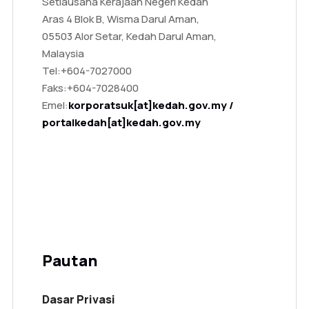
Setiausaha Kerajaan Negeri Kedah
Aras 4 Blok B, Wisma Darul Aman,
05503 Alor Setar, Kedah Darul Aman,
Malaysia
Tel:
+604-7027000
Faks:
+604-7028400
Emel:
korporatsuk[at]kedah.gov.my /
portalkedah[at]kedah.gov.my
Pautan
Dasar Privasi