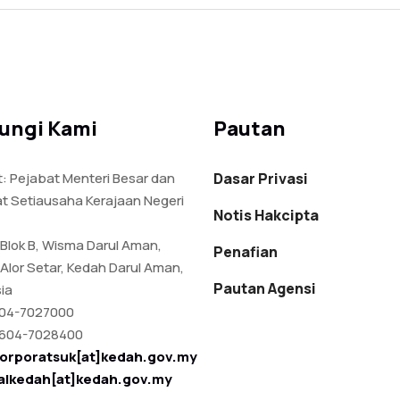
ungi Kami
Pautan
: Pejabat Menteri Besar dan
Dasar Privasi
t Setiausaha Kerajaan Negeri
Notis Hakcipta
 Blok B, Wisma Darul Aman,
Penafian
Alor Setar, Kedah Darul Aman,
Pautan Agensi
ia
04-7027000
604-7028400
orporatsuk[at]kedah.gov.my
talkedah[at]kedah.gov.my