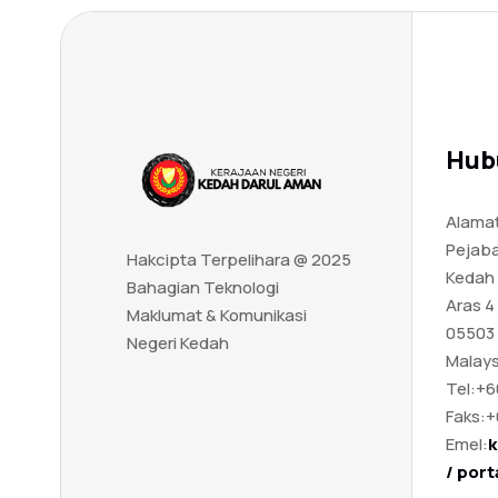
Hub
Alamat
Pejaba
Hakcipta Terpelihara @ 2025
Kedah
Bahagian Teknologi
Aras 4
Maklumat & Komunikasi
05503 
Negeri Kedah
Malays
Tel:
+6
Faks:
+
Emel:
k
/ por