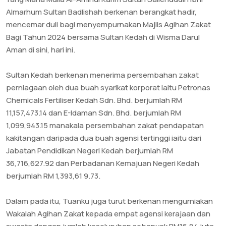
Almarhum Sultan Badlishah berkenan berangkat hadir,
mencemar duli bagi menyempurnakan Majlis Agihan Zakat
Bagi Tahun 2024 bersama Sultan Kedah di Wisma Darul
Aman di sini, hari ini.
Sultan Kedah berkenan menerima persembahan zakat
perniagaan oleh dua buah syarikat korporat iaitu Petronas
Chemicals Fertiliser Kedah Sdn. Bhd. berjumlah RM
11,157,473.14 dan E-Idaman Sdn. Bhd. berjumlah RM
1,099,943.15 manakala persembahan zakat pendapatan
kakitangan daripada dua buah agensi tertinggi iaitu dari
Jabatan Pendidikan Negeri Kedah berjumlah RM
36,716,627.92 dan Perbadanan Kemajuan Negeri Kedah
berjumlah RM 1,393,61 9.73.
Dalam pada itu, Tuanku juga turut berkenan mengurniakan
Wakalah Agihan Zakat kepada empat agensi kerajaan dan