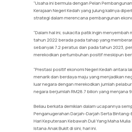
“Usaha ini bermula dengan Pelan Pembangunan K
Kerajaan Negeri Kedah yang julung kalinya diper
strategi dalam merencana pembangunan ekonomi
“Dalam hal ini, sukacita patik ingin menyemba
tahun 2022 berada pada tahap yang member
sebanyak 7.2 peratus dan pada tahun 2023, pe
merekodkan pertumbuhan positif meskipun be
“Prestasi positif ekonomi Negeri Kedah antara 
menarik dan berdaya maju yang menjadikan neger
luar negara dengan merekodkan jumlah pelabur
negara berjumlah RM28.7 bilion yang menjana 9
Beliau berkata demikian dalam ucapannya sem
Penganugerahan Darjah-Darjah Serta Bintang
Hari Keputeraan Kebawah Duli Yang Maha Mulia 
Istana Anak Bukit di sini, hari ini.