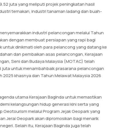
2 juta yang meliputi projek peningkatan hasil
ustri ternakan, industri tanaman ladang dan buah-
menyemarakkan industri pelancongan melalui Tahun
nakan dengan membuat persiapan yang rapi bagi
k untuk dinikmati oleh para pelancong yang datang ke
udahan dan pembaikan asas pelancongan, Kerajaan
ngan, Seni dan Budaya Malaysia (MOTAC) telah
8 juta untuk menambahbaik prasarana pelancongan
h 2025 khasnya dan Tahun Melawat Malaysia 2026
di agenda utama Kerajaan Baginda untuk memastikan
ra demi kelangsungan hidup generasi kini serta yang
 Geotourism melalui Program Jejak Geopark yang
n Jerai Geopark akan dipromosikan bagi menarik
egeri. Selain itu, Kerajaan Baginda juga telah