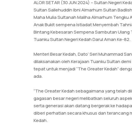
ALOR SETAR (30 JUN 2024) – Sultan Negeri Keda
Sultan Sallehuddin Ibni Almarhum Sultan Badli
Maha Mulia Sultanah Maliha Almarhum Tengku Arif
Anak Bukit sempena Istiadat Menyembah Tahni
Bintang Kebesaran Sempena Sambutan Ulang T
Tuanku Sultan Negeri Kedah Darul Aman Ke-82.
Menteri Besar Kedah, Dato’ Seri Muhammad Sanusi
dilaksanakan oleh Kerajaan Tuanku Sultan demi
tepat untuk menjadi “The Greater Kedah” den
ada.
“The Greater Kedah sebagaimana yang telah dii
gagasan besar negeri melibatkan seluruh aspek-
serta generasi akan datang bergerak ke hadap
diberi perhatian secara khusus dan terancang 
Kedah.