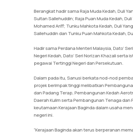
Berangkat hadir sama Raja Muda Kedah, Duli Yan
Sultan Sallehuddin; Raja Puan Muda Kedah, Du
Mohamed Ariff; Tunku Mahkota Kedah, Duli Yang 
Sallehuddin dan Tunku Puan Mahkota Kedah, Duli
Hadir sama Perdana Menteri Malaysia, Dato’ Seri
Negeri Kedah, Dato’ Seri Norizan Khazali serta i
pegawai Tertinggi Negeri dan Persekutuan.
Dalam pada itu, Sanusi berkata nod-nod pemb
projek berimpak tinggi melibatkan Pembangun
dan Padang Terap, Pembangunan Kedah Aerotrop
Daerah Kulim serta Pembangunan Tenaga dan P
keutamaan Kerajaan Baginda dalam usaha me
negeri ini.
“Kerajaan Baginda akan terus berperanan mem