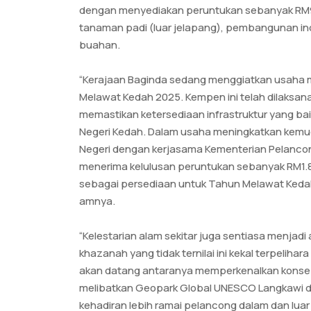
dengan menyediakan peruntukan sebanyak RM9.5
tanaman padi (luar jelapang), pembangunan ind
buahan.
“Kerajaan Baginda sedang menggiatkan usaha 
Melawat Kedah 2025. Kempen ini telah dilaksa
memastikan ketersediaan infrastruktur yang bai
Negeri Kedah. Dalam usaha meningkatkan kem
Negeri dengan kerjasama Kementerian Pelanco
menerima kelulusan peruntukan sebanyak RM1.
sebagai persediaan untuk Tahun Melawat Keda
amnya.
“Kelestarian alam sekitar juga sentiasa menja
khazanah yang tidak ternilai ini kekal terpeliha
akan datang antaranya memperkenalkan konsep
melibatkan Geopark Global UNESCO Langkawi da
kehadiran lebih ramai pelancong dalam dan luar n