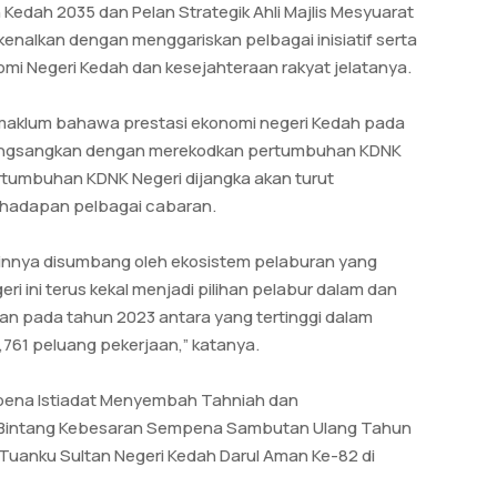
edah 2035 dan Pelan Strategik Ahli Majlis Mesyuarat
kenalkan dengan menggariskan pelbagai inisiatif serta
 Negeri Kedah dan kesejahteraan rakyat jelatanya.
h maklum bahawa prestasi ekonomi negeri Kedah pada
angsangkan dengan merekodkan pertumbuhan KDNK
rtumbuhan KDNK Negeri dijangka akan turut
rhadapan pelbagai cabaran.
lainnya disumbang oleh ekosistem pelaburan yang
i ini terus kekal menjadi pilihan pelabur dalam dan
an pada tahun 2023 antara yang tertinggi dalam
,761 peluang pekerjaan,” katanya.
pena Istiadat Menyembah Tahniah dan
-Bintang Kebesaran Sempena Sambutan Ulang Tahun
Tuanku Sultan Negeri Kedah Darul Aman Ke-82 di