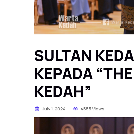
SULTAN KED
KEPADA “THE
KEDAH”
July 1, 2024
4555 Views