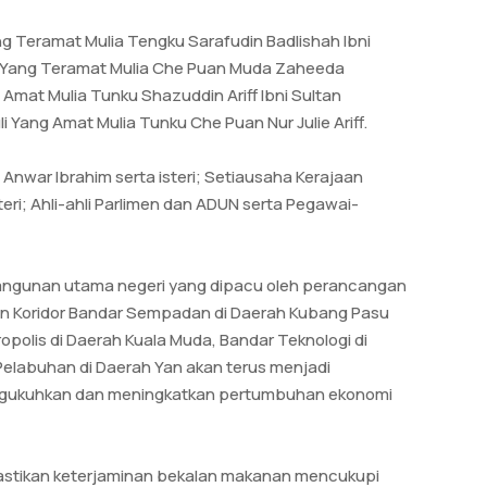
g Teramat Mulia Tengku Sarafudin Badlishah Ibni
li Yang Teramat Mulia Che Puan Muda Zaheeda
Amat Mulia Tunku Shazuddin Ariff Ibni Sultan
 Yang Amat Mulia Tunku Che Puan Nur Julie Ariff.
 Anwar Ibrahim serta isteri; Setiausaha Kerajaan
steri; Ahli-ahli Parlimen dan ADUN serta Pegawai-
angunan utama negeri yang dipacu oleh perancangan
an Koridor Bandar Sempadan di Daerah Kubang Pasu
olis di Daerah Kuala Muda, Bandar Teknologi di
elabuhan di Daerah Yan akan terus menjadi
ngukuhkan dan meningkatkan pertumbuhan ekonomi
astikan keterjaminan bekalan makanan mencukupi