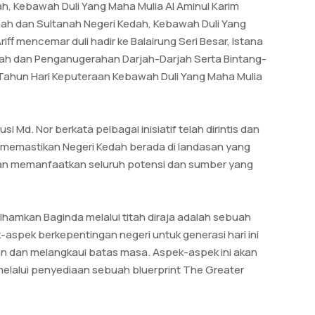
h, Kebawah Duli Yang Maha Mulia Al Aminul Karim
shah dan Sultanah Negeri Kedah, Kebawah Duli Yang
f mencemar duli hadir ke Balairung Seri Besar, Istana
ah dan Penganugerahan Darjah-Darjah Serta Bintang-
ahun Hari Keputeraan Kebawah Duli Yang Maha Mulia
 Md. Nor berkata pelbagai inisiatif telah dirintis dan
 memastikan Negeri Kedah berada di landasan yang
gan memanfaatkan seluruh potensi dan sumber yang
lhamkan Baginda melalui titah diraja adalah sebuah
aspek berkepentingan negeri untuk generasi hari ini
an dan melangkaui batas masa. Aspek-aspek ini akan
melalui penyediaan sebuah bluerprint The Greater