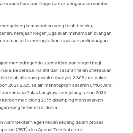
ta kepada Kerajaan Negeri untuk pengurusan sumber
ntuk mengekang kemusnahan yang telah berlaku,
tanan. Kerajaan Negeri juga akan menambah bilangan
ercemar serta meningkatkan kawasan perlindungan
ajadi menjadi agenda utama Kerajaan Negeri bagi
lihara. Beberapa inisiatif dan sasaran telah ditetapkan
dah telah ditanam pokok sebanyak 2.808 juta pokok
mpoh 2021-2025 selain menetapkan sasaran untuk Jerai
epertimana Pulau Langkawi menjelang tahun 2035
h Karbon menjelang 2035 disamping mensasarkan
an yang terbersih di dunia.
an Alam Sekitar Negeri Kedah sedang dalam proses
mpatan (PBT) dan Agensi Teknikal untuk