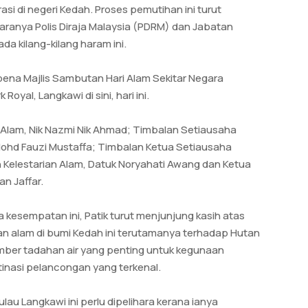
i di negeri Kedah. Proses pemutihan ini turut
aranya Polis Diraja Malaysia (PDRM) dan Jabatan
 kilang-kilang haram ini.
ena Majlis Sambutan Hari Alam Sekitar Negara
yal, Langkawi di sini, hari ini.
n Alam, Nik Nazmi Nik Ahmad; Timbalan Setiausaha
ohd Fauzi Mustaffa; Timbalan Ketua Setiausaha
n Kelestarian Alam, Datuk Noryahati Awang dan Ketua
an Jaffar.
esempatan ini, Patik turut menjunjung kasih atas
an alam di bumi Kedah ini terutamanya terhadap Hutan
er tadahan air yang penting untuk kegunaan
tinasi pelancongan yang terkenal.
lau Langkawi ini perlu dipelihara kerana ianya