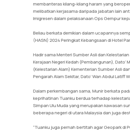
membanteras kilang-kilang haram yang beroperas
melibatkan kerjasama daripada jabatan lain ant
Imigresen dalam pelaksanaan Ops Gempur kepada
Beliau berkata demikian dalam ucapannya semp
(HASN) 2024 Peringkat Kebangsaan di Hotel Park Ro
Hadir sama Menteri Sumber Asli dan Kelestaria
Kerajaan Negeri Kedah (Pembangunan), Dato’ M
(Kelestarian Alam) Kementerian Sumber Asli da
Pengarah Alam Sekitar, Dato’ Wan Abdul Latiff W
Dalam perkembangan sama, Munir berkata pada k
keprihatinan Tuanku berdua terhadap kelestari
Simpan Ulu Muda yang merupakan kawasan sumb
beberapa negeri di utara Malaysia dan juga des
“Tuanku juga pernah bertitah agar Geopark di Pu