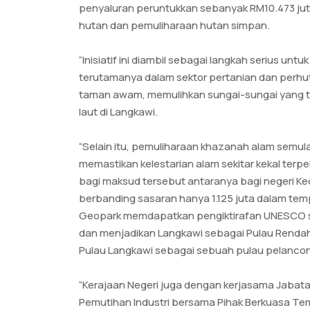
penyaluran peruntukkan sebanyak RM10.473 ju
hutan dan pemuliharaan hutan simpan.
“Inisiatif ini diambil sebagai langkah serius u
terutamanya dalam sektor pertanian dan perhu
taman awam, memulihkan sungai-sungai yang t
laut di Langkawi.
“Selain itu, pemuliharaan khazanah alam semul
memastikan kelestarian alam sekitar kekal terpe
bagi maksud tersebut antaranya bagi negeri Ke
berbanding sasaran hanya 1.125 juta dalam te
Geopark memdapatkan pengiktirafan UNESCO s
dan menjadikan Langkawi sebagai Pulau Renda
Pulau Langkawi sebagai sebuah pulau pelancong
“Kerajaan Negeri juga dengan kerjasama Jabat
Pemutihan Industri bersama Pihak Berkuasa Te