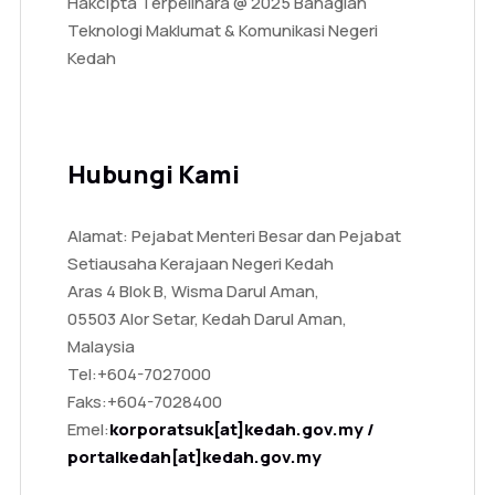
Hakcipta Terpelihara @ 2025 Bahagian
Teknologi Maklumat & Komunikasi Negeri
Kedah
Hubungi Kami
Alamat: Pejabat Menteri Besar dan Pejabat
Setiausaha Kerajaan Negeri Kedah
Aras 4 Blok B, Wisma Darul Aman,
05503 Alor Setar, Kedah Darul Aman,
Malaysia
Tel:
+604-7027000
Faks:
+604-7028400
Emel:
korporatsuk[at]kedah.gov.my /
portalkedah[at]kedah.gov.my